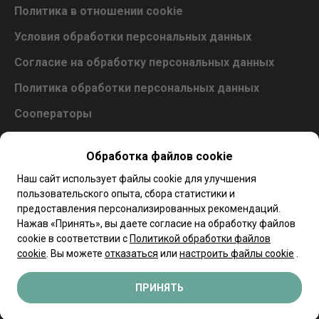
Политика в отношении cookie
Условия обработки персональных данных
Согласие на обработку персональных данных
Политика обработки персональных данных
Сооператоры
Положение о предоставлении стимулирующих
выплат субъектам розничной торговли
Обработка файлов cookie
Наш сайт использует файлы cookie для улучшения
пользовательского опыта, сбора статистики и
предоставления персонализированных рекомендаций.
Обращаем Ваше внимание, что вся представленная на сайте
информация, касающаяся комплектаций, технических
Нажав «Принять», вы даете согласие на обработку файлов
характеристик, цветовых сочетаний, а также стоимости
cookie в соответствии с
Политикой обработки файлов
автомобилей и сервисного обслуживания носит
информационный характер и не является публичной
cookie
. Вы можете
отказаться
или
настроить файлы cookie
.
офертой, определяемой п.2 ст.407 Гражданского кодекса
Республики Беларусь.
ПРИНЯТЬ
Copyright 2023